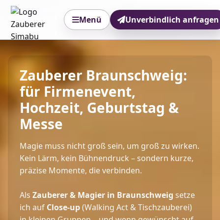
Menü
Unverbindlich anfragen
Zauberer Braunschweig:
für Firmenevent,
Hochzeit, Geburtstag &
Messe
Magie muss nicht groß sein, um groß zu wirken.
Kein Lärm, kein Bühnendruck – sondern kurze,
präzise Momente, die verbinden.
Als
Zauberer & Magier in Braunschweig
setze
ich auf
Close-up
(Walking Act & Tischzauberei)
in kleinen Gruppen – und wenn gewünscht auf